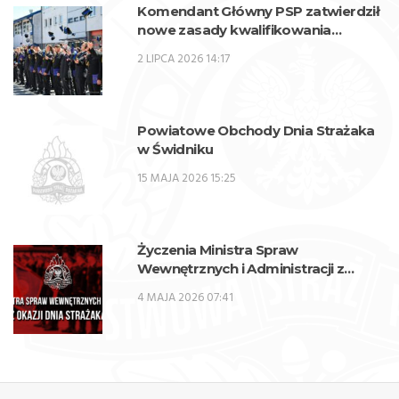
Komendant Główny PSP zatwierdził
nowe zasady kwalifikowania
kandydatów na kwalifikacyjne kursy
2 LIPCA 2026 14:17
zawodowe w zawodzie technik
pożarnictwa (KKZ) w roku szkolnym
2026/2027.
Powiatowe Obchody Dnia Strażaka
w Świdniku
15 MAJA 2026 15:25
Życzenia Ministra Spraw
Wewnętrznych i Administracji z
okazji Dnia Strażaka
4 MAJA 2026 07:41