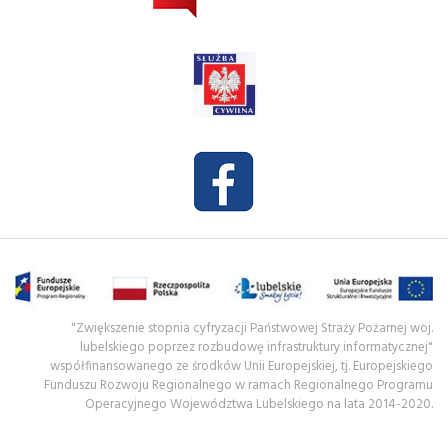
"Zwiększenie stopnia cyfryzacji Państwowej Straży Pożarnej woj.
lubelskiego poprzez rozbudowę infrastruktury informatycznej"
współfinansowanego ze środków Unii Europejskiej, tj. Europejskiego
Funduszu Rozwoju Regionalnego w ramach Regionalnego Programu
Operacyjnego Województwa Lubelskiego na lata 2014-2020.