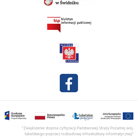
"Zwiększenie stopnia cyfryzacji Państwowej Straży Pożarnej woj.
lubelskiego poprzez rozbudowę infrastruktury informatycznej"