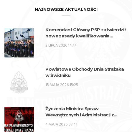
NAJNOWSZE AKTUALNOŚCI
Komendant Główny PSP zatwierdził
nowe zasady kwalifikowania
kandydatów na kwalifikacyjne kursy
2 LIPCA 2026 14:17
zawodowe w zawodzie technik
pożarnictwa (KKZ) w roku szkolnym
2026/2027.
Powiatowe Obchody Dnia Strażaka
w Świdniku
15 MAJA 2026 15:25
Życzenia Ministra Spraw
Wewnętrznych i Administracji z
okazji Dnia Strażaka
4 MAJA 2026 07:41