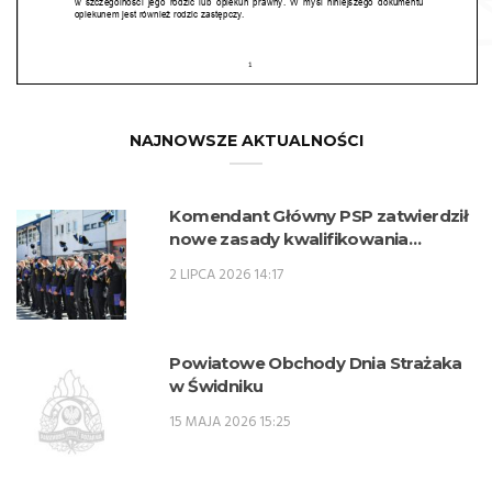
NAJNOWSZE AKTUALNOŚCI
Komendant Główny PSP zatwierdził
nowe zasady kwalifikowania
kandydatów na kwalifikacyjne kursy
2 LIPCA 2026 14:17
zawodowe w zawodzie technik
pożarnictwa (KKZ) w roku szkolnym
2026/2027.
Powiatowe Obchody Dnia Strażaka
w Świdniku
15 MAJA 2026 15:25