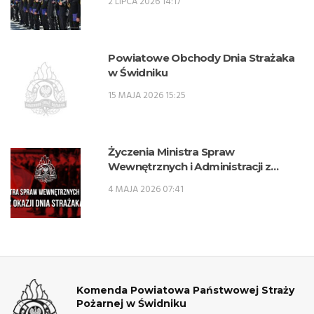
2 LIPCA 2026 14:17
zawodowe w zawodzie technik
pożarnictwa (KKZ) w roku szkolnym
2026/2027.
Powiatowe Obchody Dnia Strażaka
w Świdniku
15 MAJA 2026 15:25
Życzenia Ministra Spraw
Wewnętrznych i Administracji z
okazji Dnia Strażaka
4 MAJA 2026 07:41
Komenda Powiatowa Państwowej Straży
Pożarnej w Świdniku