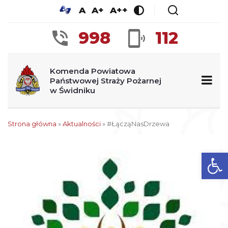
A
A+
A++
998
112
Komenda Powiatowa
Państwowej Straży Pożarnej
w Świdniku
Strona główna
»
Aktualności
»
#ŁącząNasDrzewa
Ot