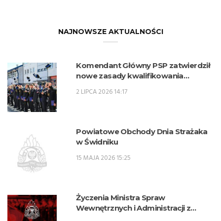
NAJNOWSZE AKTUALNOŚCI
Komendant Główny PSP zatwierdził
nowe zasady kwalifikowania
kandydatów na kwalifikacyjne kursy
2 LIPCA 2026 14:17
zawodowe w zawodzie technik
pożarnictwa (KKZ) w roku szkolnym
2026/2027.
Powiatowe Obchody Dnia Strażaka
w Świdniku
15 MAJA 2026 15:25
Życzenia Ministra Spraw
Wewnętrznych i Administracji z
okazji Dnia Strażaka