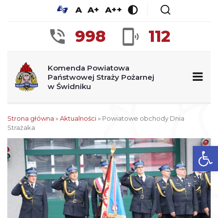
A
A+
A++
998
112
Komenda Powiatowa
Państwowej Straży Pożarnej
w Świdniku
Strona główna
»
Aktualności
»
Powiatowe obchody Dnia
Strażaka
Ot