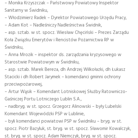
– Monika Krzyszczak – Państwowy Powiatowy Inspektor
Sanitarny w Świdniku,
– Włodzimierz Radek – Dyrektor Powiatowego Urzędu Pracy,
– Adam Kot – Nadleśniczy Nadleśnictwa Świdnik,
– asp. sztab. w st. spocz. Wiesław Chęciński – Prezes Zarządu
Koła Związku Emerytów i Rencistów Pożarnictwa RP w
Świdniku,
– Anna Mrozik – inspektor ds. zarządzania kryzysowego w
Starostwie Powiatowym w Świdniku,
– asp. sztab. Marek Bereza, dh Andrzej Wilkołazki, dh Łukasz
Stacicki i dh Robert Jarymek – komendanci gminni ochrony
przeciwpożarowej,
– Artur Wąsik – Komendant Lotniskowej Służby Ratowniczo-
Gaśniczej Portu Lotniczego Lublin S.A.,
– nadbryg. w st. spocz. Grzegorz Alinowski – były Lubelski
Komendant Wojewódzki PSP w Lublinie,
– byli komendanci powiatowi PSP w Świdniku – bryg. w st.
spocz. Piotr Bazyluk, st. bryg. w st. spocz. Sławomir Kowalczyk,
st. bryg. w st. spocz. Adam Niemczyk, bryg. w st. spocz.