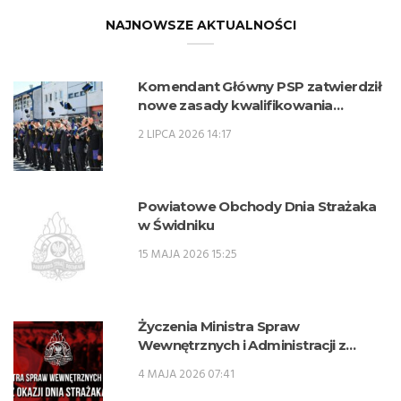
NAJNOWSZE AKTUALNOŚCI
Komendant Główny PSP zatwierdził
nowe zasady kwalifikowania
kandydatów na kwalifikacyjne kursy
2 LIPCA 2026 14:17
zawodowe w zawodzie technik
pożarnictwa (KKZ) w roku szkolnym
2026/2027.
Powiatowe Obchody Dnia Strażaka
w Świdniku
15 MAJA 2026 15:25
Życzenia Ministra Spraw
Wewnętrznych i Administracji z
okazji Dnia Strażaka
4 MAJA 2026 07:41