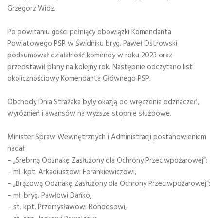
Grzegorz Widz.
Po powitaniu gości pełniący obowiązki Komendanta
Powiatowego PSP w Świdniku bryg. Paweł Ostrowski
podsumował działalność komendy w roku 2023 oraz
przedstawił plany na kolejny rok. Następnie odczytano list
okolicznościowy Komendanta Głównego PSP.
Obchody Dnia Strażaka były okazją do wręczenia odznaczeń,
wyróżnień i awansów na wyższe stopnie służbowe.
Minister Spraw Wewnętrznych i Administracji postanowieniem
nadał:
– „Srebrną Odznakę Zasłużony dla Ochrony Przeciwpożarowej”:
– mł. kpt. Arkadiuszowi Forankiewiczowi,
– „Brązową Odznakę Zasłużony dla Ochrony Przeciwpożarowej”:
– mł. bryg. Pawłowi Dańko,
– st. kpt. Przemysławowi Bondosowi,