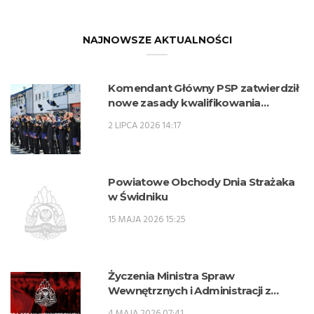
NAJNOWSZE AKTUALNOŚCI
Komendant Główny PSP zatwierdził
nowe zasady kwalifikowania
kandydatów na kwalifikacyjne kursy
2 LIPCA 2026 14:17
zawodowe w zawodzie technik
pożarnictwa (KKZ) w roku szkolnym
2026/2027.
Powiatowe Obchody Dnia Strażaka
w Świdniku
15 MAJA 2026 15:25
Życzenia Ministra Spraw
Wewnętrznych i Administracji z
okazji Dnia Strażaka
4 MAJA 2026 07:41