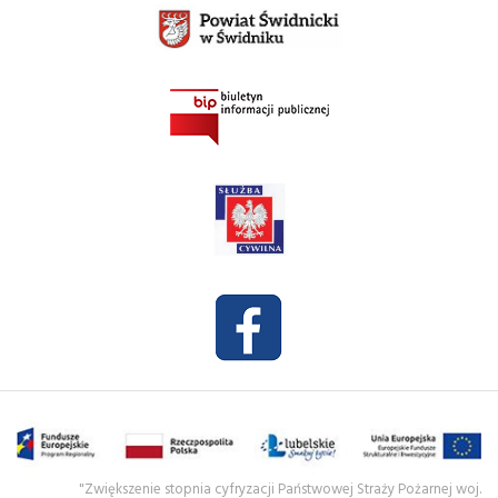
"Zwiększenie stopnia cyfryzacji Państwowej Straży Pożarnej woj.