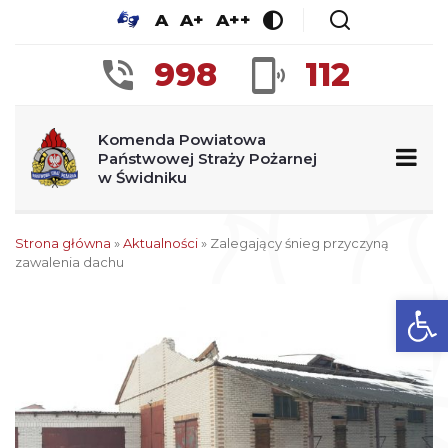
A
A+
A++
998
112
Komenda Powiatowa
Państwowej Straży Pożarnej
w Świdniku
Strona główna
»
Aktualności
»
Zalegający śnieg przyczyną
zawalenia dachu
Ot