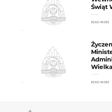
Świąt 
READ MORE
Życzen
Minist
Adminis
Wielk
READ MORE