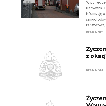
W poniedzia
Kierowania 
informację o
samochodowe
Państwowej S
READ MORE
Życze
z okaz
READ MORE
Życzen
Wewnęt