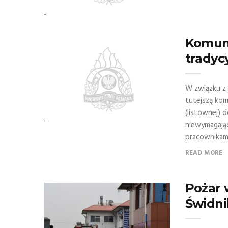
Komuni
tradyc
W związku z 
tutejszą kom
(listownej) 
niewymagając
pracownikami
READ MORE
Pożar
Świdn