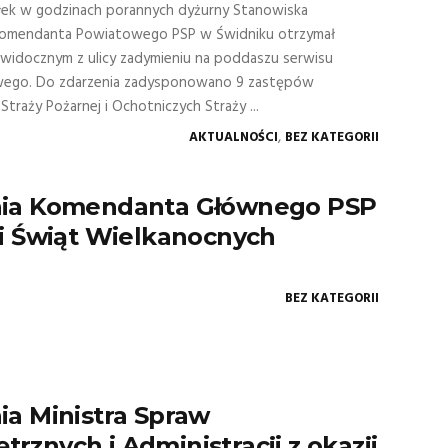
łek w godzinach porannych dyżurny Stanowiska
Komendanta Powiatowego PSP w Świdniku otrzymał
 widocznym z ulicy zadymieniu na poddaszu serwisu
go. Do zdarzenia zadysponowano 9 zastępów
traży Pożarnej i Ochotniczych Straży ...
,
AKTUALNOŚCI
BEZ KATEGORII
nia Komendanta Głównego PSP
ji Świąt Wielkanocnych
BEZ KATEGORII
ia Ministra Spraw
rznych i Administracji z okazji