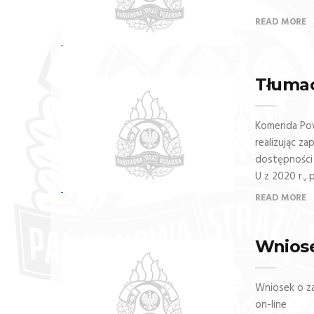
READ MORE
Tłuma
Komenda Pow
realizując za
dostępności 
U z 2020 r., 
READ MORE
Wniose
Wniosek o z
on-line