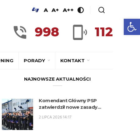
A
A+
A++
Ot
998
112
RNING
PORADY
KONTAKT
NAJNOWSZE AKTUALNOŚCI
Komendant Główny PSP
zatwierdził nowe zasady
kwalifikowania kandydatów na
2 LIPCA 2026 14:17
kwalifikacyjne kursy
zawodowe w zawodzie
technik pożarnictwa (KKZ) w
roku szkolnym 2026/2027.