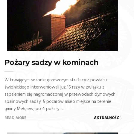
Pożary sadzy w kominach
W trwającym sezonie grzewczym strażacy z powiatu
świdnickiego interweniowali już 15 razy w związku z
zapaleniem się nagromadzonej w przewodach dymowych i
spalinowych sadzy. 5 pożarów miało miejsce na terenie
gminy Mełgiew, po 4 pożary ...
READ MORE
AKTUALNOŚCI