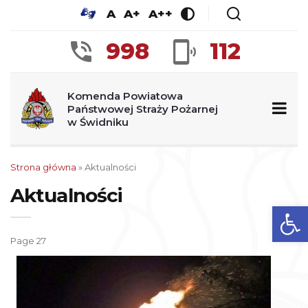
A
A+
A++
998
112
Komenda Powiatowa
Państwowej Straży Pożarnej
w Świdniku
Strona główna
» Aktualności
Aktualności
Ot
Page 27